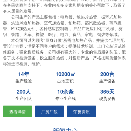
在各采购商的支持下，在业内众多专家和朋友的关心帮助下，取得了
令人属目的发展。
公司生产的产品主要包括：电热管、散热片热管、循环式加热
器、烘道风道加热器、空气加热箱、预热箱、蒸汽散热器、蒸汽盘
管、PTC加热元件、各种感应控制箱 。产品广泛应用化工机械、纺
织、铁路、火车、橡塑、医疗、电力、食品、家电、锅炉等领域。
本公司可以为顾客“量身订做”所需电加热产品，并提供合理的配
置设计方案，满足不同客户的需求；提供技术培训、上门安装调试维
修服务，强化售后服务，公司拥有强大的，专业的售后服务队伍，配
备了技术检测设备，设立服务热线，对售后产品，严格按照质量体系
标准进行检测、维护。
14年
10200㎡
200台
生产经验
占地面积
生产设备
200人
10余条
365天
生产团队
专业生产线
现货发售
查看详情
厂房厂貌
荣誉资质
新闻中心